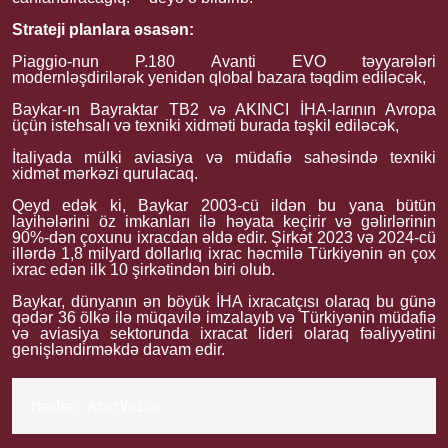
Strateji planlara əsasən:
Piaggio-nun P.180 Avanti EVO təyyarələri
modernləşdirilərək yenidən qlobal bazara təqdim ediləcək,
Baykar-ın Bayraktar TB2 və AKINCI İHA-larının Avropa
üçün istehsalı və texniki xidməti burada təşkil ediləcək,
İtaliyada mülki aviasiya və müdafiə sahəsində texniki
xidmət mərkəzi qurulacaq.
Qeyd edək ki, Baykar 2003-cü ildən bu yana bütün
layihələrini öz imkanları ilə həyata keçirir və gəlirlərinin
90%-dən çoxunu ixracdan əldə edir. Şirkət 2023 və 2024-cü
illərdə 1,8 milyard dollarlıq ixrac həcmilə Türkiyənin ən çox
ixrac edən ilk 10 şirkətindən biri olub.
Baykar, dünyanın ən böyük İHA ixracatçısı olaraq bu günə
qədər 36 ölkə ilə müqavilə imzalayıb və Türkiyənin müdafiə
və aviasiya sektorunda ixracat lideri olaraq fəaliyyətini
genişləndirməkdə davam edir.
Mənbə: 
AzerVoice