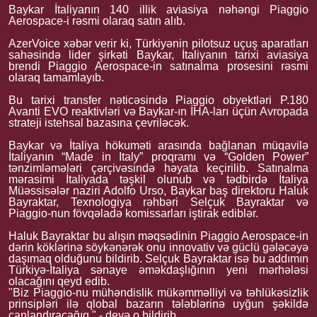
Baykar İtaliyanın 140 illik aviasiya nəhəngi Piaggio
Aerospace-i rəsmi olaraq satın alıb.
AzerVoice xəbər verir ki, Türkiyənin pilotsuz uçuş aparatları
sahəsində lider şirkəti Baykar, İtaliyanın tarixi aviasiya
brendi Piaggio Aerospace-in satınalma prosesini rəsmi
olaraq tamamlayıb.
Bu tarixi transfer nəticəsində Piaggio obyektləri P.180
Avanti EVO reaktivləri və Baykar-ın İHA-ları üçün Avropada
strateji istehsal bazasına çevriləcək.
Baykar və İtaliya hökuməti arasında bağlanan müqavilə
İtaliyanın “Made in Italy” proqramı və “Golden Power”
tənzimləmələri çərçivəsində həyata keçirilib. Satınalma
mərasimi İtaliyada təşkil olunub və tədbirdə İtaliya
Müəssisələr naziri Adolfo Urso, Baykar baş direktoru Haluk
Bayraktar, Texnologiya rəhbəri Selçuk Bayraktar və
Piaggio-nun fövqəladə komissarları iştirak ediblər.
Haluk Bayraktar bu alışın məqsədinin Piaggio Aerospace-in
dərin köklərinə söykənərək onu innovativ və güclü gələcəyə
daşımaq olduğunu bildirib. Selçuk Bayraktar isə bu addımın
Türkiyə-İtaliya sənaye əməkdaşlığının yeni mərhələsi
olacağını qeyd edib.
"Biz Piaggio-nu mühəndislik mükəmməlliyi və təhlükəsizlik
prinsipləri ilə qlobal bazarın tələblərinə uyğun şəkildə
canlandıracağıq." - deyə o bildirib.