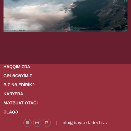
HAQQIMIZDA
GƏLƏCƏYİMİZ
BİZ NƏ EDİRİK?
KARYERA
MƏTBUAT OTAĞI
ƏLAQƏ
|
info@bayraktartech.az