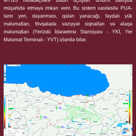
MYGS istifadəçilərə bütün uçuşları ümumi baxışda
müşahidə etməyə imkan verir. Bu sistem vasitəsilə PUA-
ların yeri, dayanması, qalan yanacağı, faydalı yük
məlumatları, fövqəladə vəziyyət siqnalları və əlaqə
məlumatları (Yerüstü İdarəetmə Stansiyası - YKİ, Yer
Məlumat Terminalı - YVT) izlənilə bilər.