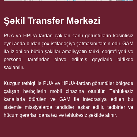
Şəkil Transfer Mərkəzi
PUA və HPUA-lardan çəkilən canlı görüntülərin kəsintisiz
eyni anda birdən çox istifadəçiyə çatmasını təmin edir. GAM
ilə izlənilən bütün şəkillər əməliyyatın tarixi, coğrafi yeri və
personal tərəfindən əlavə edilmiş qeydlərlə birlikdə
saxlanılır.
Kuzgun tətbiqi ilə PUA və HPUA-lardan görüntülər bölgədə
çalışan hərbçilərin mobil cihazına ötürülür. Təhlükəsiz
kanallarla ötürülən və GAM ilə inteqrasiya edilən bu
sistemlə missiyalarda təhdidlər aşkar edilir, tədbirlər və
hücum qərarları daha tez və təhlükəsiz şəkildə alınır.