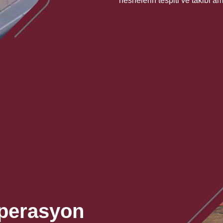
nesnelerin tespiti ve takibi a
Operasyon